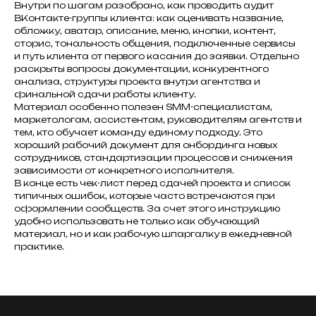
Внутри по шагам разобрано, как проводить аудит
ВКонтакте-группы клиента: как оценивать название,
обложку, аватар, описание, меню, кнопки, контент,
сторис, тональность общения, подключенные сервисы
и путь клиента от первого касания до заявки. Отдельно
раскрыты вопросы документации, конкурентного
анализа, структуры проекта внутри агентства и
финальной сдачи работы клиенту.
Материал особенно полезен SMM-специалистам,
маркетологам, ассистентам, руководителям агентств и
тем, кто обучает команду единому подходу. Это
хороший рабочий документ для онбординга новых
сотрудников, стандартизации процессов и снижения
зависимости от конкретного исполнителя.
// Mаркетинг
В конце есть чек-лист перед сдачей проекта и список
// Сайты
типичных ошибок, которые часто встречаются при
// Трафик
// SMM
оформлении сообществ. За счет этого инструкцию
// BIZ
удобно использовать не только как обучающий
MOMENTUM 365
материал, но и как рабочую шпаргалку в ежедневной
практике.
//
Дизайн