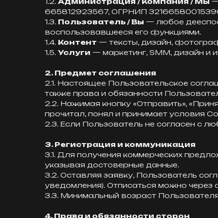
1.2.
Администрация / Компания / Мы
—
665812923567, ОГРНИП 321665800153902, а
1.3.
Пользователь / Вы
— любое дееспос
воспользовавшееся его функциями.
1.4.
Контент
— тексты, дизайн, фотограф
1.5.
Услуги
— маркетинг, SMM, дизайн и и
2. Предмет соглашения
2.1. Настоящее Пользовательское согла
также права и обязанности Пользовате
2.2. Нажимая кнопку «Отправить», «Прин
прочитал, понял и принимает условия Со
2.3. Если Пользователь не согласен с л
3. Регистрация и коммуникация
3.1. Для получения коммерческих предл
указывая достоверные данные.
3.2. Оставляя заявку, Пользователь со
уведомления). Отписаться можно через 
3.3. Минимальный возраст Пользователя
4. Права и обязанности сторон