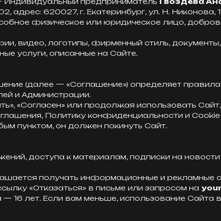
 Индивидуальный предприниматель
Гвоздева Ан
дрес: 620027, г. Екатеринбург, ул. Н. Никонова, 1
обное физическое или юридическое лицо, добров
ии, видео, логотипы, фирменный стиль, документы,
ные услуги, описанные на Сайте.
шение (далее — «Соглашение») определяет правила
лей и Администрации.
ять», «Согласен» или продолжая использовать Сай
глашения, Политику конфиденциальности и Cookie-p
юбым пунктом, он должен покинуть Сайт.
ожений, доступа к материалам, подписки на новост
глашается получать информационные и рекламные со
ссылку «Отказаться» в письме или запросом на
your
 — 16 лет. Если вам меньше, использование Сайта 