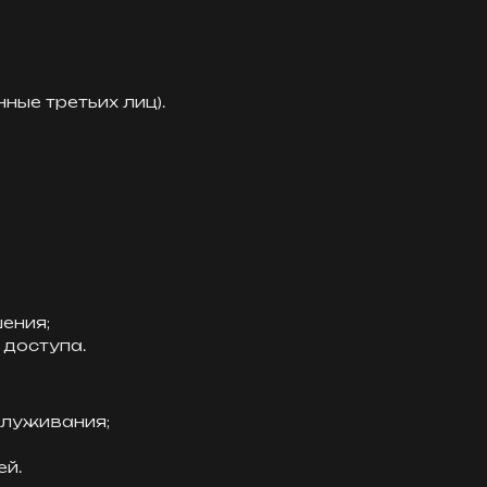
ные третьих лиц).
ения;
доступа.
служивания;
ей.