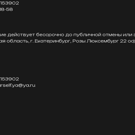
0153902
 18-58
е действует бессрочно до публичной отмены или 
 область, г. Екатеринбург, Розы Люксембург 22 оф
0153902
urself.ya@ya.ru
E:mail рассылка
Оставить зая