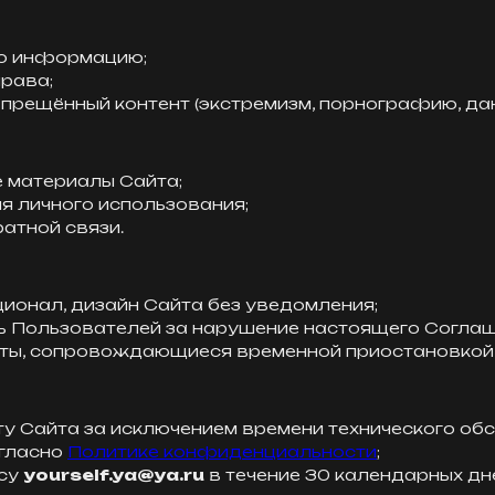
ую информацию;
права;
апрещённый контент (экстремизм, порнографию, дан
 материалы Сайта;
ля личного использования;
атной связи.
ционал, дизайн Сайта без уведомления;
ь Пользователей за нарушение настоящего Соглаш
ты, сопровождающиеся временной приостановкой 
у Сайта за исключением времени технического об
гласно
Политике конфиденциальности
;
есу
yourself.ya@ya.ru
в течение 30 календарных дн