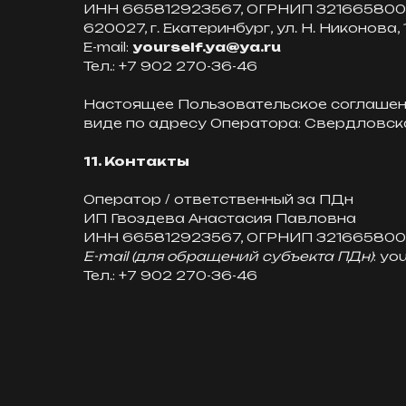
ИНН 665812923567, ОГРНИП 32166580
620027, г. Екатеринбург, ул. Н. Никонова,
E-mail:
yourself.ya@ya.ru
Тел.: +7 902 270-36-46
Настоящее Пользовательское соглашени
виде по адресу Оператора: Свердловская
11. Контакты
Оператор / ответственный за ПДн
ИП Гвоздева Анастасия Павловна
ИНН 665812923567, ОГРНИП 32166580
E-mail (для обращений субъекта ПДн)
: yo
Тел.: +7 902 270-36-46
// Mаркетинг
// Сайты
// Трафик
// SMM
// BIZ MOMENTUM 365