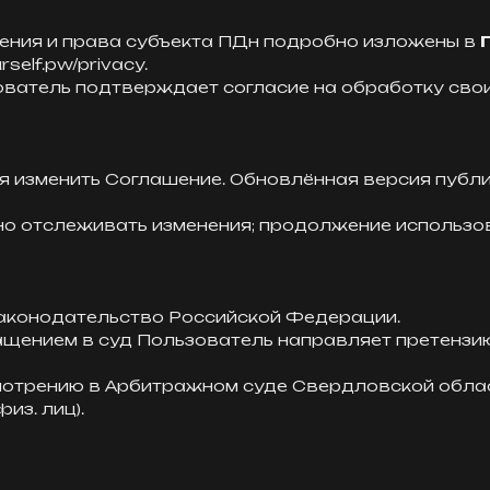
анения и права субъекта ПДн подробно изложены в
self.pw/privacy.
ователь подтверждает согласие на обработку свои
я изменить Соглашение. Обновлённая версия публик
но отслеживать изменения; продолжение использов
 законодательство Российской Федерации.
ращением в суд Пользователь направляет претензи
отрению в Арбитражном суде Свердловской области
из. лиц).