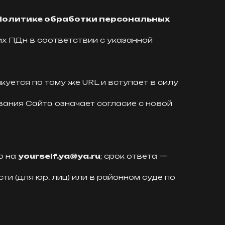
Политике обработки персональных
х ПДн в соответствии с указанной
уется по тому же URL и вступает в силу
ания Сайта означает согласие с новой
ю на
yourself.ya@ya.ru
; срок ответа —
 (для юр. лиц) или в районном суде по