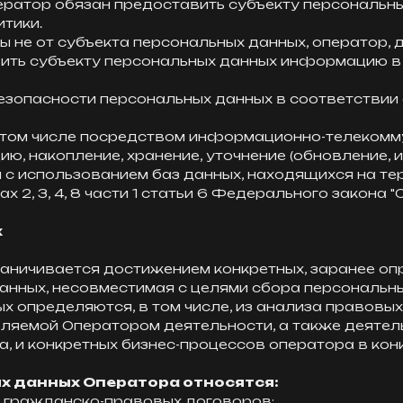
оператор обязан предоставить субъекту персональн
итики.
ны не от субъекта персональных данных, оператор, 
ть субъекту персональных данных информацию в с
безопасности персональных данных в соответствии 
, в том числе посредством информационно-телекомм
ию, накопление, хранение, уточнение (обновление, 
с использованием баз данных, находящихся на те
х 2, 3, 4, 8 части 1 статьи 6 Федерального закона 
х
раничивается достижением конкретных, заранее оп
анных, несовместимая с целями сбора персональны
ых определяются, в том числе, из анализа правовы
ляемой Оператором деятельности, а также деятел
, и конкретных бизнес-процессов оператора в ко
ых данных Оператора относятся:
е гражданско-правовых договоров;