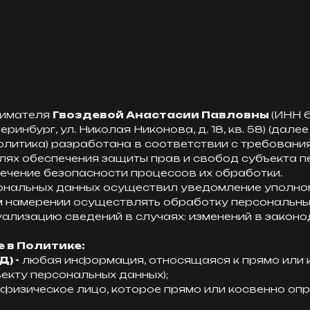
нимателя
Гвоздевой Анастасии Павловны
(ИНН 
ринбург, ул. Николая Никонова, д. 18, кв. 58) (дал
олитика) разработана в соответствии с требовани
лях обеспечения защиты прав и свобод субъекта п
печение безопасности процессов их обработки.
рсональных данных осуществил уведомление уполно
м намерении осуществлять обработку персональны
ализацию сведений в случаях: изменений в законо
е в Политике:
) -
любая информация, относящаяся к прямо или 
екту персональных данных);
- физическое лицо, которое прямо или косвенно о