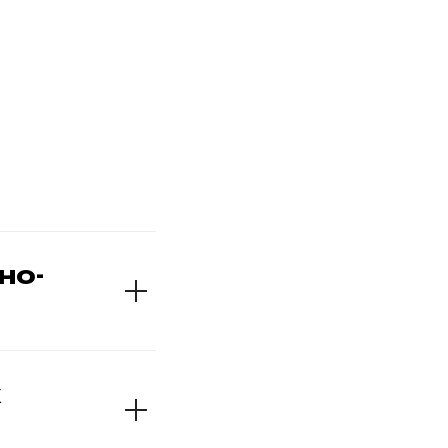
рочее
Оставить заявку
но-
х