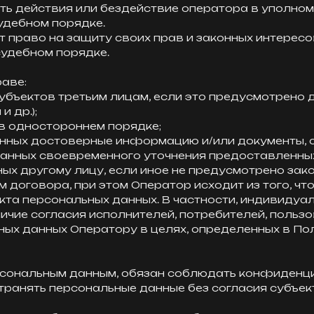
ь действия или бездействие оператора в уполном
удебном порядке.
ет право на защиту своих прав и законных интересо
судебном порядке.
раве:
субъектов третьим лицам, если это предусмотрен
 др.);
 в одностороннем порядке;
данных достоверные информацию и/или документы,
данных своевременного уточнения предоставленны
ных другому лицу, если иное не предусмотрено за
м договора, при этом Оператор исходит из того, ч
екта персональных данных. В частности, индивиду
чие согласия исполнителей, потребителей, пользов
ных данных Оператору в целях, определенных в По
персональным данным, обязан соблюдать конфиденц
транять персональные данные без согласия субъект