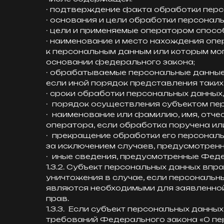
· подтверждение факта обработки перс
· основания и цели обработки персональ
· цели и применяемые оператором спосо
· наименование и место нахождения опе
к персональным данным или которым мо
основании федерального закона;
· обрабатываемые персональные данные,
если иной порядок представления таки
· сроки обработки персональных данных, 
· порядок осуществления субъектом пе
· наименование или фамилию, имя, отч
оператора, если обработка поручена или
· прекращение обработки его персональ
за исключением случаев, предусмотрен
· иные сведения, предусмотренные Фед
1.3.2. Субъект персональных данных впр
уничтожения в случае, если персональн
являются необходимыми для заявленной
прав.
1.3.3. Если субъект персональных данн
требований Федерального закона «О пер