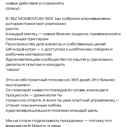
новые действия и сохранять
фокус.
В “BIZ MOMENTUM 365” мы собрали ключевые вехи,
которые помогают компании
расти:
Каждый месяц — новая бизнес-задача, привязанная к
сезонным триггерам
Пространство для заметок и собственных целей
QR-код внутри — с доступом к шаблонам, гайдам и
рабочим материалам
Вдохновляющее сообщество по хэштегу, где можно
делиться опытом и находить
“своих”
Это не абстрактный планер на 365 дней. Это бизнес-
инструмент.
Он поможет навести порядок в голове, команде и
процессах — даже если ты
только на старте. А если ты уже опытный управленец —
станет лаконичным хабом,
куда возвращаешься глазами каждый день.
Мы не стали подписывать праздники — потому что
важнее не 8 Марта, а день