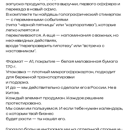
запуска продукта, роста выручки, первого оффера и
переезда в новый офис.
В комплекте ты найдёшь голографический стикерпак
— с переменными событиями
(типа “чёрной пятницы” или “корпоратива”), которые
легко клеятся и
переклеиваются. А ещё — напоминания о важных, но
неочевидных действиях,
вроде “перепроверить гипотезу” или “встреча с
наставником”.
Формат — А1, покрытие — белая мелованная бумага
170 г.
Упаковка — плотный микрогофрокартон, подходит
// Mаркетинг
для бережной транспортировки
// Сайты
// Трафик
и подарка.
// SMM
И да — мы действительно сделали его в России. Не в
// BIZ
Китае.
MOMENTUM 365
Каждый элемент продуман. Каждое решение
протестировано.
//
Мы сами им пользуемся. И если тебе нужен календарь,
Дизайн
с которым твой бизнес
будет расти — ты нашёл его.
Гораздо больше информации на отдельной странице -