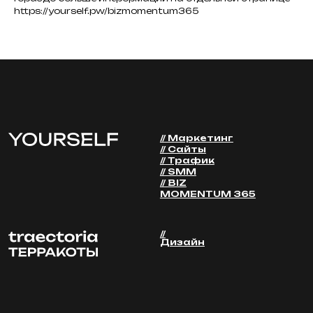
https://yourself.pw/bizmomentum365
Оставить заявку
Обсудить задачу
E:mail
рассылка
Пользовательское
Cookie-политика
Персональные
соглашение
данные
Договор оферта