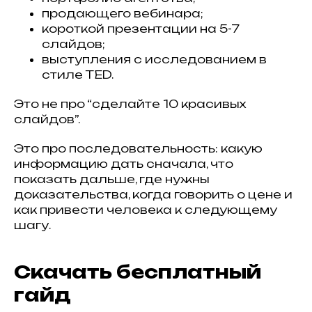
продающего вебинара;
короткой презентации на 5-7
слайдов;
выступления с исследованием в
стиле TED.
// Mаркетинг
// Сайты
// Трафик
Это не про “сделайте 10 красивых
// SMM
// BIZ
слайдов”.
MOMENTUM 365
Это про последовательность: какую
//
информацию дать сначала, что
Дизайн
показать дальше, где нужны
доказательства, когда говорить о цене и
как привести человека к следующему
шагу.
Скачать бесплатный
гайд