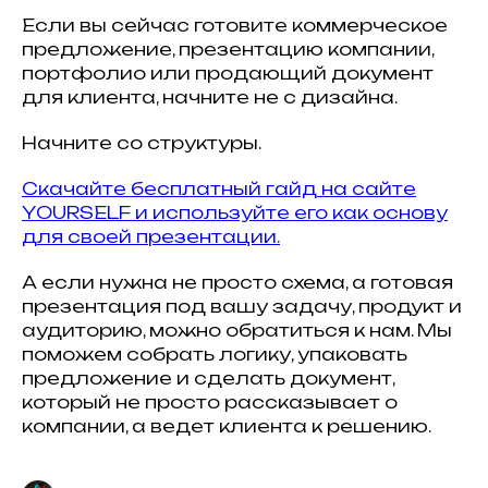
Оставить заявку
Обсудить задачу
Если вы сейчас готовите коммерческое
предложение, презентацию компании,
E:mail
портфолио или продающий документ
рассылка
для клиента, начните не с дизайна.
Начните со структуры.
Скачайте бесплатный гайд на сайте
YOURSELF и используйте его как основу
для своей презентации.
Пользовательское
Cookie-политика
Персональные
соглашение
данные
Договор оферта
А если нужна не просто схема, а готовая
презентация под вашу задачу, продукт и
аудиторию, можно обратиться к нам. Мы
поможем собрать логику, упаковать
предложение и сделать документ,
который не просто рассказывает о
компании, а ведет клиента к решению.